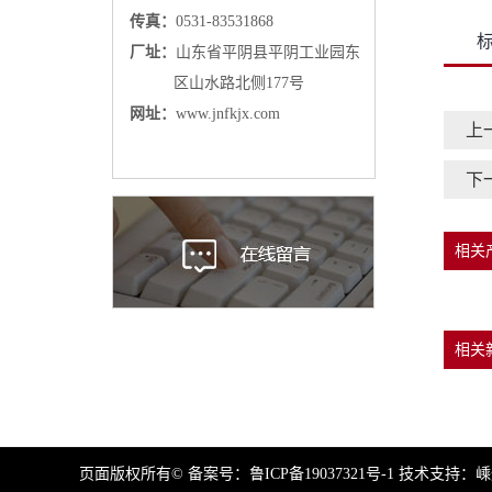
传真：
0531-83531868
厂址：
山东省平阴县平阴工业园东
区山水路北侧177号
网址：
www.jnfkjx.com
上
下
相关
相关
页面版权所有© 备案号：
鲁ICP备19037321号-1
技术支持：
嵊