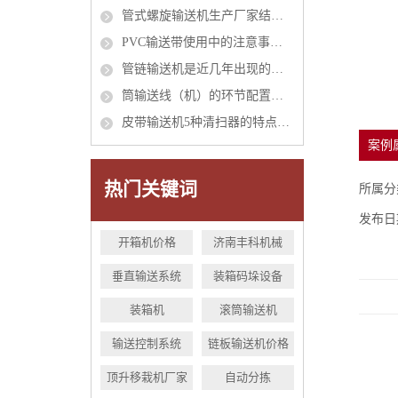
管式螺旋输送机生产厂家结构介绍
PVC输送带使用中的注意事项有哪些？
管链输送机是近几年出现的环保型输送设备介绍
筒输送线（机）的环节配置与说明
皮带输送机5种清扫器的特点、适用范围、安装位置对比，帮你选型
案例
热门关键词
所属分
发布日
开箱机价格
济南丰科机械
垂直输送系统
装箱码垛设备
装箱机
滚筒输送机
输送控制系统
链板输送机价格
顶升移栽机厂家
自动分拣